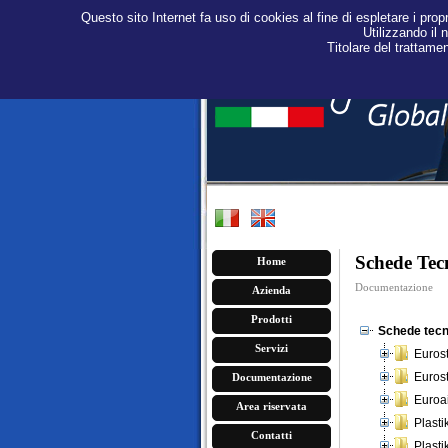
Questo sito Internet fa uso di cookies al fine di espletare i propr
Utilizzando il 
Titolare del trattame
Schede Tec
Home
Documentazione
Azienda
Prodotti
Schede tecn
Servizi
Euros
Euros
Documentazione
Euroa
Area riservata
Plasti
Contatti
Plasti