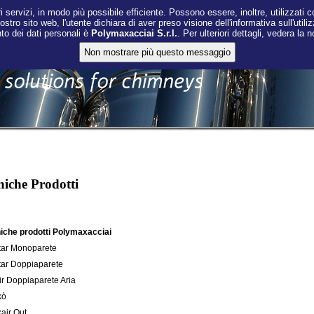
i servizi, in modo più possibile efficiente. Possono essere, inoltre, utilizzati co
nostro sito web, l'utente dichiara di aver preso visione dell'informativa sull'utili
nto dei dati personali è
Polymaxacciai S.r.l.
. Per ulteriori dettagli, vedera la 
niche Prodotti
iche prodotti Polymaxacciai
tar Monoparete
tar Doppiaparete
ir Doppiaparete Aria
kò
kair Out