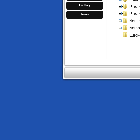
Gallery
Plastik
Plasti
News
Nerin
Nero
Eurok